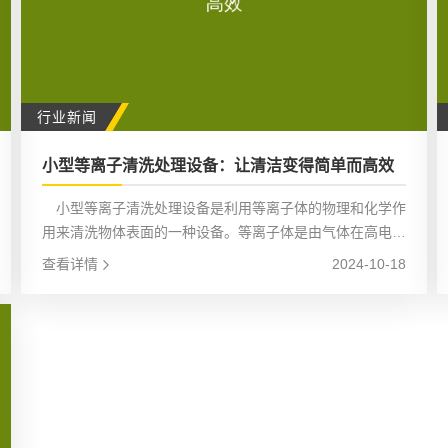
行业新闻
小型等离子清洗处理设备：让清洁变得简单而高效
小型等离子清洗处理设备是利用等离子体的物理和化学作
用来清洗物体表面的一种设备。等离子体是由气体在高电场
作用下电离产生的，其中包含大量的电子、离子、自由基等
查看详情
2024-10-18
活性粒子。这些活性粒子与物体表面的污染物发生反应，将
其分解为无害的物质，从而达到清洗的目的。