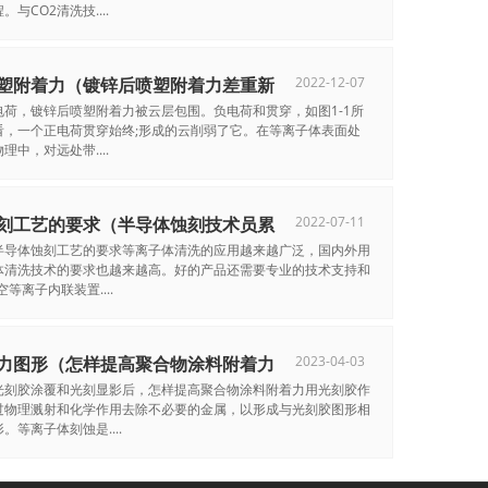
与CO2清洗技....
塑附着力（镀锌后喷塑附着力差重新
2022-12-07
电荷，镀锌后喷塑附着力被云层包围。负电荷和贯穿，如图1-1所
看，一个正电荷贯穿始终;形成的云削弱了它。在等离子体表面处
理中，对远处带....
刻工艺的要求（半导体蚀刻技术员累
2022-07-11
半导体蚀刻工艺的要求等离子体清洗的应用越来越广泛，国内外用
体清洗技术的要求也越来越高。好的产品还需要专业的技术支持和
等离子内联装置....
力图形（怎样提高聚合物涂料附着力
2023-04-03
光刻胶涂覆和光刻显影后，怎样提高聚合物涂料附着力用光刻胶作
过物理溅射和化学作用去除不必要的金属，以形成与光刻胶图形相
。等离子体刻蚀是....