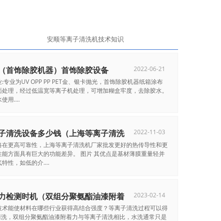
安顺等离子清洗机技术知识
（首饰除胶机器）首饰除胶设备
2022-06-21
:专业为UV OPP PP PET金、银卡抛光，首饰除胶机器纸箱涂布
面处理，经过低温宽等离子机处理，可增加糊盒牢度，去除胶水。
用....
子清洗设备多少钱（上海等离子清洗
2022-11-03
路在更高可靠性，上海等离子清洗机厂家批发更好的热传导性和更
性能方面具有巨大的功能差异。 图片 其优点是基材薄膜重量轻并
特性，如低的介....
力检测时机（双组分聚氨酯油漆附着
2023-02-14
技术能使材料在哪些行业获得高结合强度？等离子清洗过程可以得
清洗，双组分聚氨酯油漆附着力与等离子清洗相比，水洗通常只是