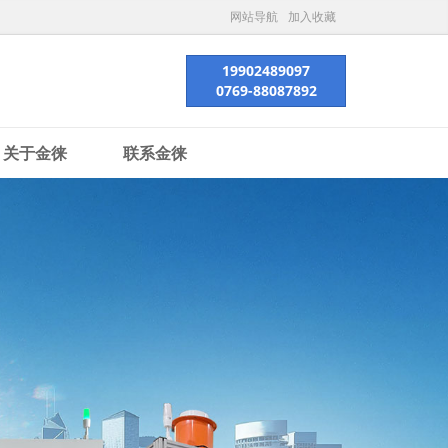
网站导航
加入收藏
19902489097
0769-88087892
关于金徕
联系金徕