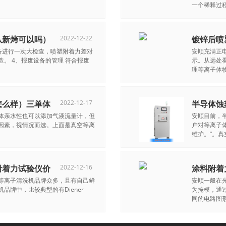
一个稀释过程。
从新烤可以吗）
2022-12-22
镀锌后喷
设备进行一次大检查，喷塑附着力差对
安顺充满正
。 4、报废设备的管理 符合报废
示。从远处
理等离子体物
怎么样）三单体
2022-12-17
半导体蚀
体亲水性也可以添加气液流量计，但
安顺目前，
因素，视情况而选。上面是真空等离
户对等离子
维护。”。真空
附着力试验仪价
2022-12-16
涂料附着
等离子清洗机品牌众多，且有自己鲜
安顺一般在
品牌中，比较典型的有Diener
为掩模，通
同的电路图形