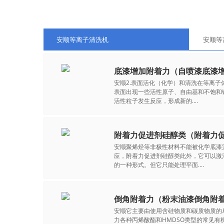
安顺等离子清洗机
安顺等
底漆增加附着力（自喷漆底漆
安顺2.表面活化（化学）和清洗在等离
表面出现一些活性原子、自由基和不饱和
活性粒子发生反应，形成新的....
附着力促进剂硅醇类（附着力
安顺聚烯烃等非极性材料不能被化学底漆
应，附着力促进剂硅醇类此外，它可以激
的一种形式。但它只能处理平面....
倒角附着力（粉末油漆倒角附
安顺它主要由使用含硅物质和碳质物质的
力各种丙烯酸酯和HMDSO类型的常见有