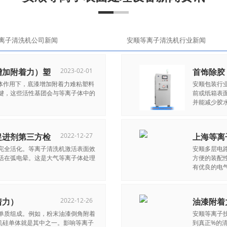
离子清洗机公司新闻
安顺等离子清洗机行业新闻
增加附着力）塑
2023-02-01
首饰除胶
子体作用下，底漆增加附着力难粘塑料
安顺包装行业
键，这些活性基团会与等离子体中的
前或纸箱表
并能减少胶水使
促进剂第三方检
2022-12-27
上海等离
完全活化。等离子清洗机激活表面效
安顺多层电
活在弧电晕。这是大气等离子体处理
方便的装配
有优良的电气
着力）
2022-12-26
油漆附着
单质组成。例如，粉末油漆倒角附着
安顺等离子
机硅单体就是其中之一。影响等离子
到真正%的