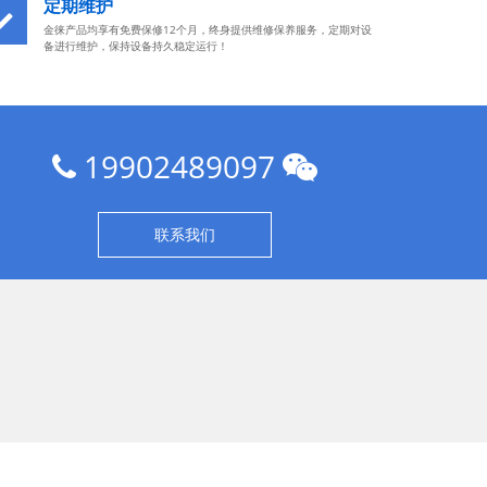
定期维护
金徕产品均享有免费保修12个月，终身提供维修保养服务，定期对设
备进行维护，保持设备持久稳定运行！
19902489097
联系我们