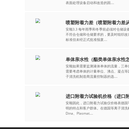
表面处理设备启动和改造的因....
喷塑附着力差（喷塑附着力差
安顺3.3 每年雨季和冬季前必须对仓储
不符合仓储和仓储要求的，要及时组织改造
标准但未经正式批准报废....
单体亲水性（酯类单体亲水性
安顺如果需要监测液体单体的流量，三单
需要考虑单体的计量单位、沸点、凝点等
子清洗机制造商流量控制器的选....
进口附着力试验机价格（进口
安顺因此，进口附着力试验仪价格表德国
明的特点和客户群体。在德国等离子清洗机
Dina、Plasmat....